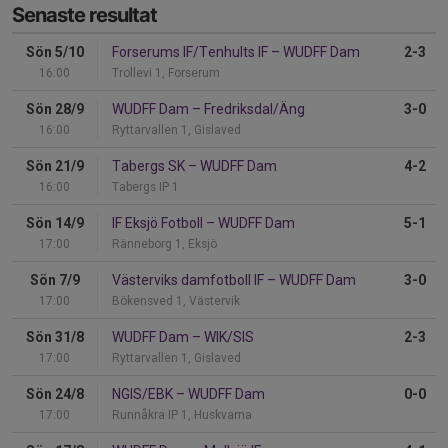
Senaste resultat
Sön 5/10
Forserums IF/Tenhults IF
–
WUDFF Dam
2-3
16:00
Trollevi 1, Forserum
Sön 28/9
WUDFF Dam
–
Fredriksdal/Äng
3-0
16:00
Ryttarvallen 1, Gislaved
Sön 21/9
Tabergs SK
–
WUDFF Dam
4-2
16:00
Tabergs IP 1
Sön 14/9
IF Eksjö Fotboll
–
WUDFF Dam
5-1
17:00
Ränneborg 1, Eksjö
Sön 7/9
Västerviks damfotboll IF
–
WUDFF Dam
3-0
17:00
Bökensved 1, Västervik
Sön 31/8
WUDFF Dam
–
WIK/SIS
2-3
17:00
Ryttarvallen 1, Gislaved
Sön 24/8
NGIS/EBK
–
WUDFF Dam
0-0
17:00
Runnåkra IP 1, Huskvarna