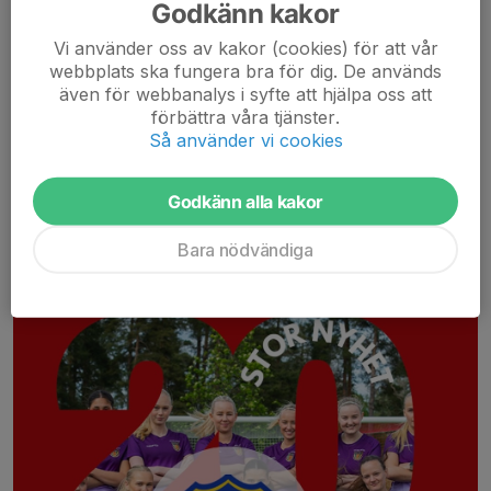
Godkänn kakor
Tobias Larsson är 37 år, född och uppvuxen i Skeppshult där
han också...
Vi använder oss av kakor (cookies) för att vår
Läs mer
webbplats ska fungera bra för dig. De används
även för webbanalys i syfte att hjälpa oss att
förbättra våra tjänster.
Westbo United spelar för GIS från
Så använder vi cookies
2026 🤝⚽
Godkänn alla kakor
27 dec 2025
0 kommentarer
Bara nödvändiga