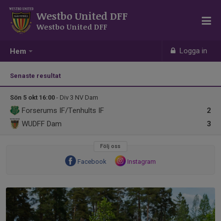
Westbo United DFF
Westbo United DFF
Logga in
Hem
Senaste resultat
Sön 5 okt 16:00
- Div 3 NV Dam
Forserums IF/Tenhults IF
2
WUDFF Dam
3
Följ oss
Facebook
Instagram