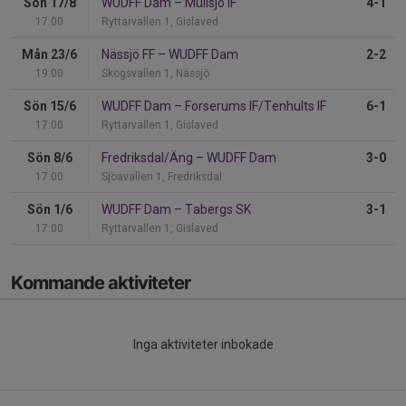
Sön 17/8
WUDFF Dam
–
Mullsjö IF
4-1
17:00
Ryttarvallen 1, Gislaved
Mån 23/6
Nässjö FF
–
WUDFF Dam
2-2
19:00
Skogsvallen 1, Nässjö
Sön 15/6
WUDFF Dam
–
Forserums IF/Tenhults IF
6-1
17:00
Ryttarvallen 1, Gislaved
Sön 8/6
Fredriksdal/Äng
–
WUDFF Dam
3-0
17:00
Sjöavallen 1, Fredriksdal
Sön 1/6
WUDFF Dam
–
Tabergs SK
3-1
17:00
Ryttarvallen 1, Gislaved
Kommande aktiviteter
Inga aktiviteter inbokade