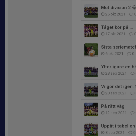
Mot division 2 
25 okt 2021
Tåget kör på....
17 okt 2021
Sista seriemat
6 okt 2021
0
Ytterligare en h
28 sep 2021
Vi gör det igen. 
20 sep 2021
På rätt väg
12 sep 2021
Uppåt i tabellen
8 sep 2021
0