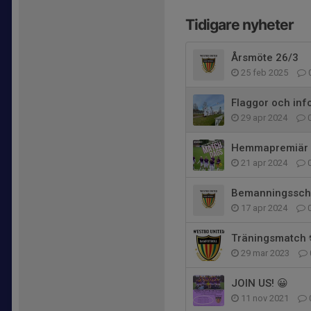
Tidigare nyheter
Årsmöte 26/3
25 feb 2025
Flaggor och inf
29 apr 2024
Hemmapremiär
21 apr 2024
Bemanningssche
17 apr 2024
Träningsmatch
29 mar 2023
JOIN US! 😀
11 nov 2021