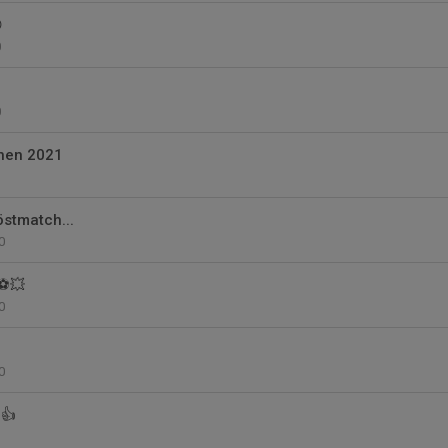

0
0
chen 2021
östmatch...
0
⚽️💥
0
0
 👍