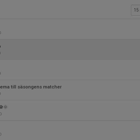
0
o
0
0
ma till säsongens matcher
0
 ⚽🌞
0
0