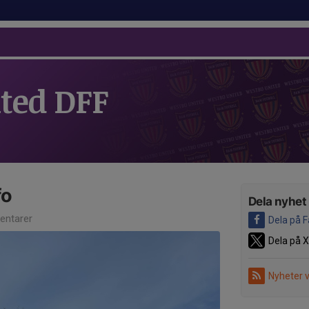
ted DFF
fo
Dela nyhet
ntarer
Dela på 
Dela på X
Nyheter 