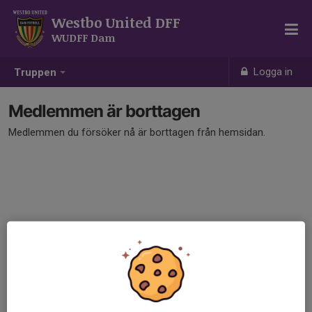
Westbo United DFF
WUDFF Dam
Logga in
Truppen
Medlemmen är borttagen
Medlemmen du försöker nå är borttagen från hemsidan.