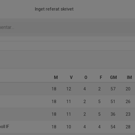
Inget referat skrivet
M
V
O
F
GM
IM
18
12
4
2
57
20
18
11
2
5
51
26
18
11
2
5
36
23
ll IF
18
10
4
4
54
28