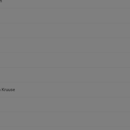
on
n Kruuse