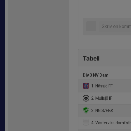
Tabell
Div 3 NV Dam
1. Nässjö FF
2. Mullsjö IF
3. NGIS/EBK
4. Västerviks damfotbo