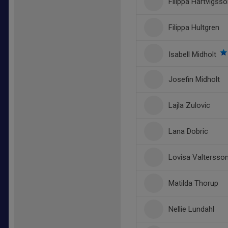
Filippa Hartvigss
Filippa Hultgren
Isabell Midholt
Josefin Midholt
Lajla Zulovic
Lana Dobric
Lovisa Valtersso
Matilda Thorup
Nellie Lundahl