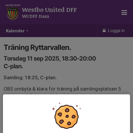
Westbo United DFF
WUDFF Dam
Logga in
Kalender
Träning Ryttarvallen.
Torsdag 11 sep 2025, 18:30-20:00
C-plan.
Samling: 18:25, C-plan.
OBS ombyta & klara för träning på samlingsplatsen 5
min innan träningens tiden börjar.