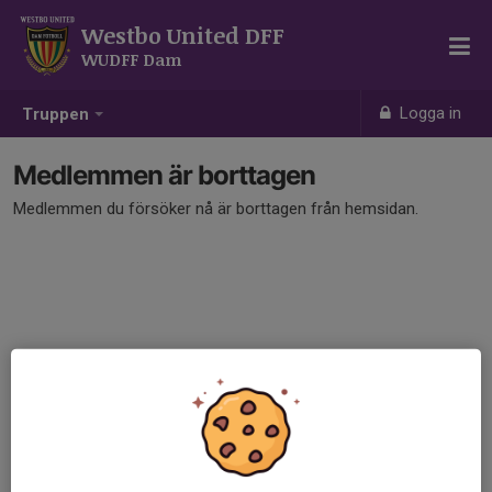
Westbo United DFF
WUDFF Dam
Logga in
Truppen
Medlemmen är borttagen
Medlemmen du försöker nå är borttagen från hemsidan.